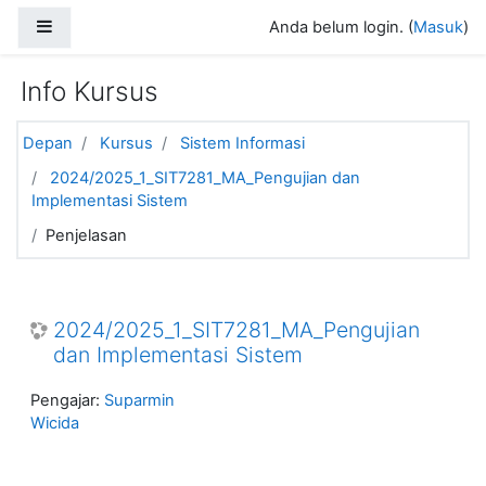
Loncat ke konten utama
Panel samping
Anda belum login. (
Masuk
)
Info Kursus
Depan
Kursus
Sistem Informasi
2024/2025_1_SIT7281_MA_Pengujian dan
Implementasi Sistem
Penjelasan
2024/2025_1_SIT7281_MA_Pengujian
dan Implementasi Sistem
Pengajar:
Suparmin
Wicida