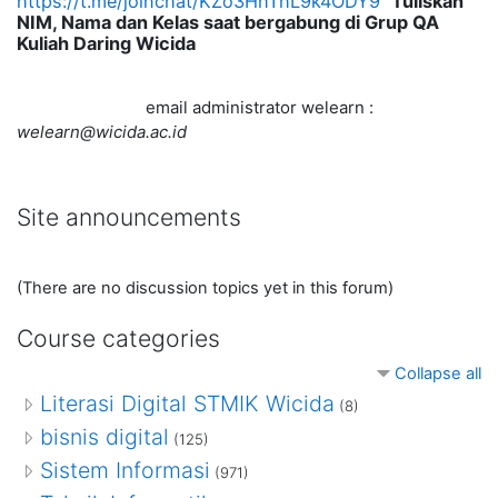
https://t.me/joinchat/KZo3HhThL9k4ODY9
Tuliskan
NIM, Nama dan Kelas saat bergabung di Grup QA
Kuliah Daring Wicida
email administrator welearn :
welearn@wicida.ac.id
Site announcements
(There are no discussion topics yet in this forum)
Course categories
Collapse all
Literasi Digital STMIK Wicida
(8)
bisnis digital
(125)
Sistem Informasi
(971)