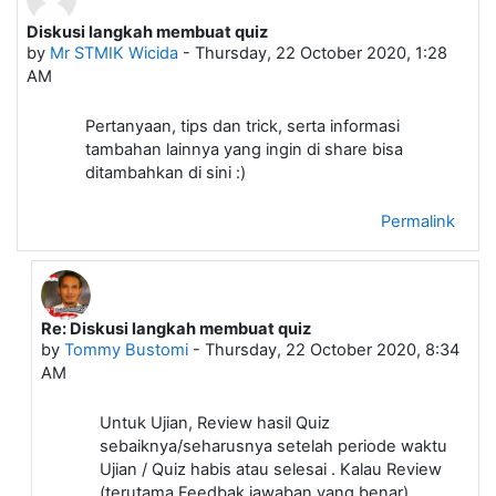
Diskusi langkah membuat quiz
Number of replies: 1
by
Mr STMIK Wicida
-
Thursday, 22 October 2020, 1:28
AM
Pertanyaan, tips dan trick, serta informasi
tambahan lainnya yang ingin di share bisa
ditambahkan di sini :)
Permalink
Re: Diskusi langkah membuat quiz
In reply to Mr STMIK Wicida
by
Tommy Bustomi
-
Thursday, 22 October 2020, 8:34
AM
Untuk Ujian, Review hasil Quiz
sebaiknya/seharusnya setelah periode waktu
Ujian / Quiz habis atau selesai . Kalau Review
(terutama Feedbak jawaban yang benar)