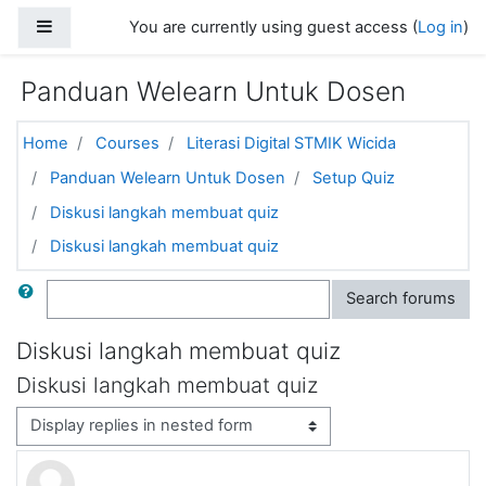
Skip to main content
Side panel
You are currently using guest access (
Log in
)
Panduan Welearn Untuk Dosen
Home
Courses
Literasi Digital STMIK Wicida
Panduan Welearn Untuk Dosen
Setup Quiz
Diskusi langkah membuat quiz
Diskusi langkah membuat quiz
Search
Search forums
Diskusi langkah membuat quiz
Diskusi langkah membuat quiz
Display mode