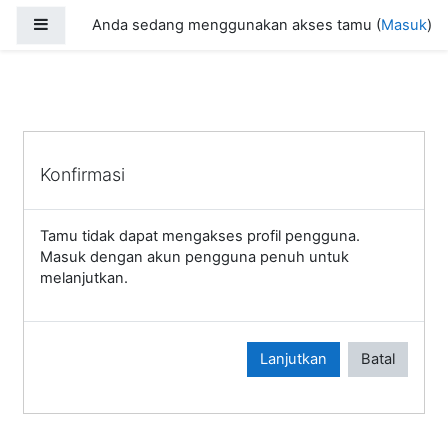
Loncat ke konten utama
Panel samping
Anda sedang menggunakan akses tamu (
Masuk
)
Konfirmasi
Tamu tidak dapat mengakses profil pengguna.
Masuk dengan akun pengguna penuh untuk
melanjutkan.
Lanjutkan
Batal