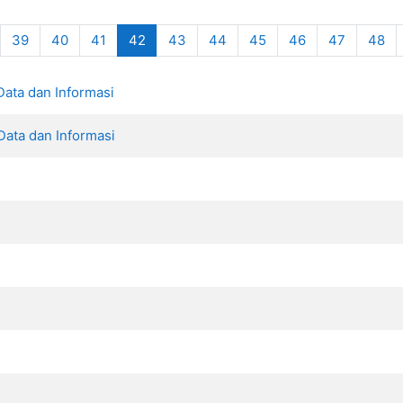
(current)
39
40
41
42
43
44
45
46
47
48
ata dan Informasi
ata dan Informasi