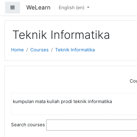
Skip to main content
WeLearn
Side panel
English ‎(en)‎
Teknik Informatika
Home
Courses
Teknik Informatika
Cou
kumpulan mata kuliah prodi teknik informatika
Search courses