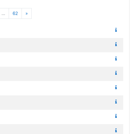
Next
…
62
»