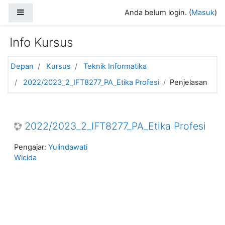
Loncat ke konten utama
Panel samping
Anda belum login. (
Masuk
)
Info Kursus
Depan
Kursus
Teknik Informatika
2022/2023_2_IFT8277_PA_Etika Profesi
Penjelasan
2022/2023_2_IFT8277_PA_Etika Profesi
Pengajar:
Yulindawati
Wicida