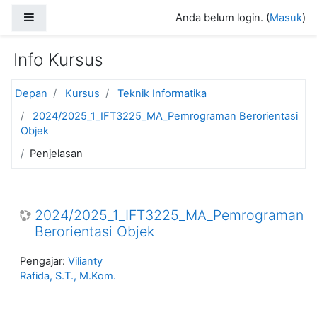
Loncat ke konten utama
Panel samping
Anda belum login. (
Masuk
)
Info Kursus
Depan
Kursus
Teknik Informatika
2024/2025_1_IFT3225_MA_Pemrograman Berorientasi
Objek
Penjelasan
2024/2025_1_IFT3225_MA_Pemrograman
Berorientasi Objek
Pengajar:
Vilianty
Rafida, S.T., M.Kom.